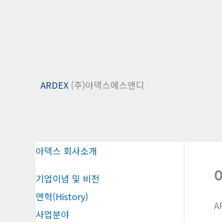
콘
텐
ARDEX
(주)아덱스에스앤디
츠
로
건
너
뛰
아덱스 회사소개
기
기업이념 및 비전
연혁(History)
A
사업분야