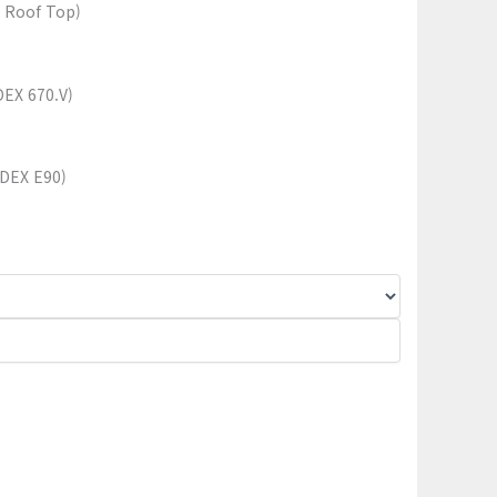
oof Top)
X 670.V)
EX E90)