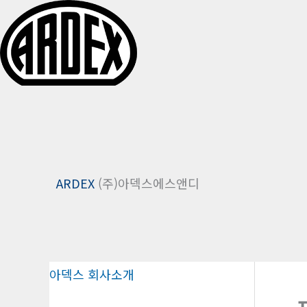
콘
텐
ARDEX
(주)아덱스에스앤디
츠
로
건
너
뛰
아덱스 회사소개
기