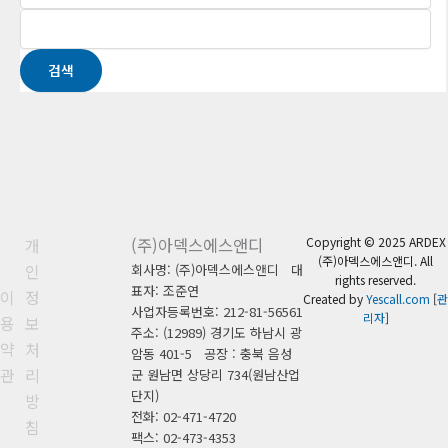
검색
개
(주)아덱스에스앤디
Copyright © 2025 ARDEX
(주)아덱스에스앤디. All
인
회사명: (주)아덱스에스앤디 대
rights reserved.
표자: 조준연
이
정
Created by
Yescall.com
[
관
사업자등록번호: 212-81-56561
리자
]
용
보
주소: (12989) 경기도 하남시 광
약
처
암동 401-5 공장 : 충북 음성
관
리
군 원남면 상당리 734(원남산업
단지)
방
전화: 02-471-4720
침
팩스: 02-473-4353